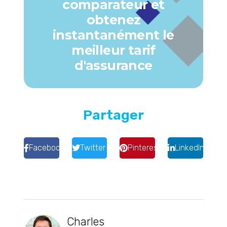
comparateur et
obtenez
instantanément le
meilleur tarif
d'assurance
Partager
Facebook
Twitter
Pinterest
LinkedIn
Charles