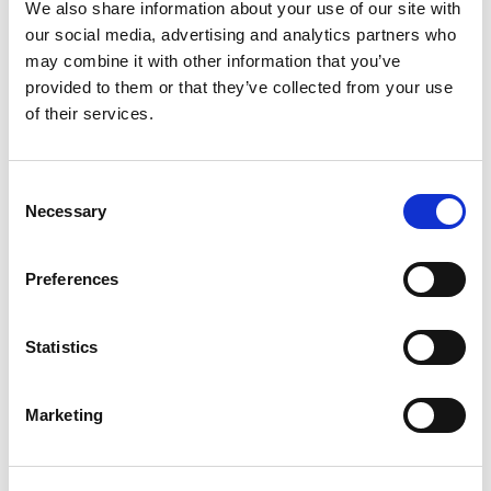
We also share information about your use of our site with
assurance?
our social media, advertising and analytics partners who
may combine it with other information that you’ve
Comparez les offres gratuitement dès
aujourd'hui.
provided to them or that they’ve collected from your use
of their services.
Recevoir un devis
C
Necessary
o
n
Articles populaires
s
Preferences
e
Mutuelle senior sans
n
questionnaire médical :
t
Statistics
est-ce vraiment
S
possible ?
e
July 23, 2026
Marketing
l
e
c