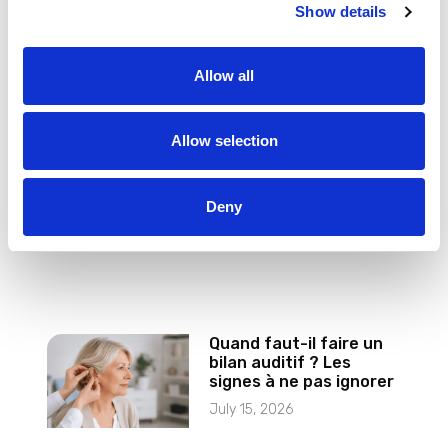
Show details
t
i
o
Allow all
n
Mutuelle santé senior :
le guide complet pour
bien choisir en 2026
Allow selection
July 20, 2026
Deny
Quand faut-il faire un
bilan auditif ? Les
signes à ne pas ignorer
July 15, 2026