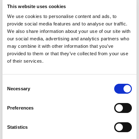
This website uses cookies
We use cookies to personalise content and ads, to
Charles
provide social media features and to analyse our traffic.
We also share information about your use of our site with
Avec Charles, vous pouvez être sûr de
trouver le crédit qui vous convient le
our social media, advertising and analytics partners who
mieux tout en économisant de
may combine it with other information that you’ve
l'argent. Alors n'hésitez pas à faire
provided to them or that they’ve collected from your use
appel à ses compétences pour vous
accompagner dans votre projet de
of their services.
financement.
C
Necessary
o
n
s
Preferences
e
n
t
Statistics
S