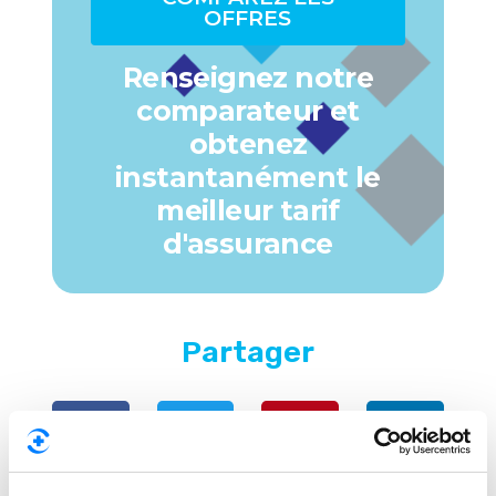
OFFRES
Renseignez notre
comparateur et
obtenez
instantanément le
meilleur tarif
d'assurance
Partager
Facebook
Twitter
Pinterest
LinkedIn