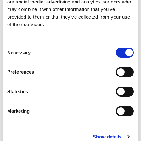
our social media, advertising and analytics partners who
may combine it with other information that you’ve
FINANCEMENT
provided to them or that they’ve collected from your use
Jusqu’à
70 %
de votre
of their services.
projet pris en charge
Crédit d’impôt, MaPrimeAdapt’, caisses de
C
Necessary
o
retraite… Nos conseillers montent votre
n
dossier d’aides avec vous, gratuitement.
s
Preferences
e
n
Vérifier mon éligibilité
t
Statistics
S
e
Marketing
Crédit d’impôt 25 %
l
Sur l’équipement d’adaptation du
e
logement.
c
Show details
t