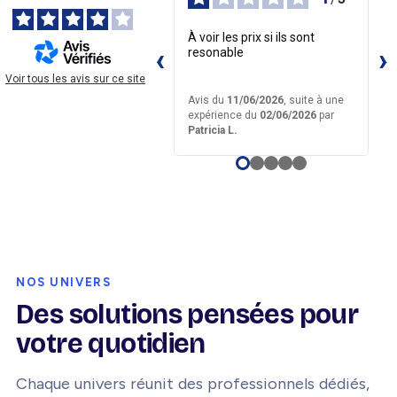
À voir les prix si ils sont
resonable
Voir tous les avis sur ce site
Avis du
11/06/2026
, suite à une
expérience du
02/06/2026
par
Patricia L.
G
Page 1 sur 5
Page 2 sur 5
Page 3 sur 5
Page 4 sur 5
Page 5 sur 5
NOS UNIVERS
Des solutions pensées pour
votre quotidien
Chaque univers réunit des professionnels dédiés,