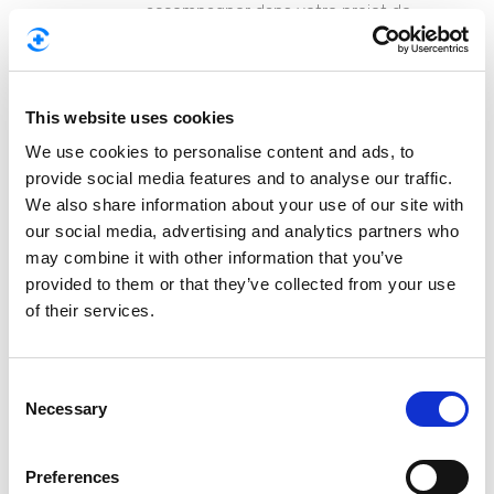
accompagner dans votre projet de
financement.
This website uses cookies
We use cookies to personalise content and ads, to
provide social media features and to analyse our traffic.
We also share information about your use of our site with
our social media, advertising and analytics partners who
may combine it with other information that you’ve
provided to them or that they’ve collected from your use
of their services.
Besoin d'une nouvelle
C
Necessary
assurance?
o
n
Comparez les offres gratuitement dès
s
Preferences
aujourd'hui.
e