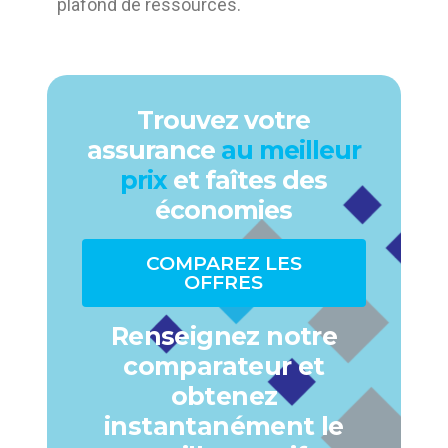
plafond de ressources.
Trouvez votre
assurance
au meilleur
prix
et faîtes des
économies
COMPAREZ LES
OFFRES
Renseignez notre
comparateur et
obtenez
instantanément le